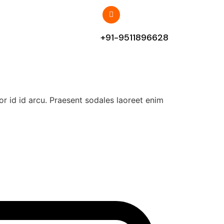
+91-9511896628
r id id arcu. Praesent sodales laoreet enim